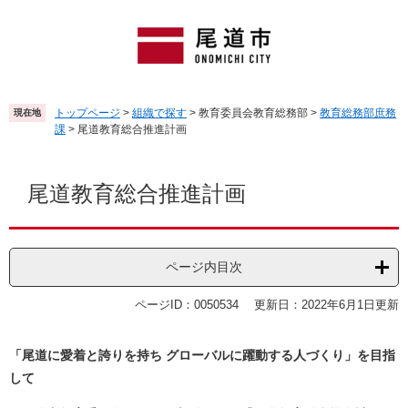
ペ
メ
ー
ニ
ジ
ュ
の
ー
先
を
頭
飛
トップページ
>
組織で探す
>
教育委員会教育総務部
>
教育総務部庶務
現在地
で
ば
課
>
尾道教育総合推進計画
す
し
。
て
本
本
文
尾道教育総合推進計画
文
へ
ページ内目次
ページID：0050534
更新日：2022年6月1日更新
「尾道に愛着と誇りを持ち グローバルに躍動する人づくり」を目指
して