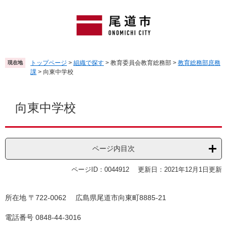
ペ
メ
ー
ニ
ジ
ュ
の
ー
先
を
頭
飛
トップページ
>
組織で探す
>
教育委員会教育総務部
>
教育総務部庶務
現在地
で
ば
課
>
向東中学校
す
し
。
て
本
本
文
向東中学校
文
へ
ページ内目次
ページID：0044912
更新日：2021年12月1日更新
所在地 〒722-0062 広島県尾道市向東町8885-21
電話番号 0848-44-3016