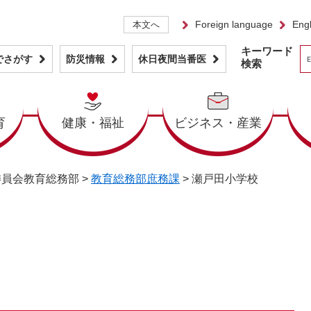
Foreign language
Engl
本文へ
キーワード
でさがす
防災情報
休日夜間当番医
検索
育
健康・福祉
ビジネス・産業
委員会教育総務部
>
教育総務部庶務課
>
瀬戸田小学校