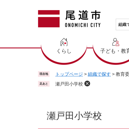
ペ
メ
ー
ニ
ジ
ュ
の
ー
組織
先
を
頭
飛
で
ば
くらし
子ども・教
す
し
。
て
本
文
トップページ
>
組織で探す
>
教育
現在地
へ
瀬戸田小学校
足あと
本
文
瀬戸田小学校