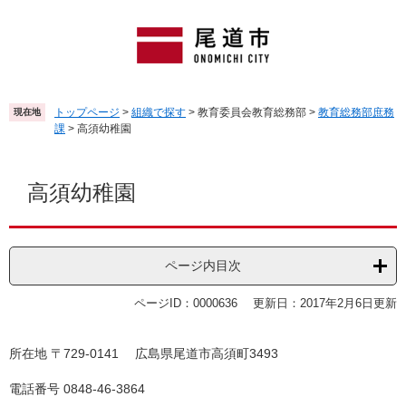
ペ
メ
ー
ニ
ジ
ュ
の
ー
先
を
頭
飛
トップページ
>
組織で探す
>
教育委員会教育総務部
>
教育総務部庶務
現在地
で
ば
課
>
高須幼稚園
す
し
。
て
本
本
文
高須幼稚園
文
へ
ページ内目次
ページID：0000636
更新日：2017年2月6日更新
所在地 〒729-0141 広島県尾道市高須町3493
電話番号 0848-46-3864