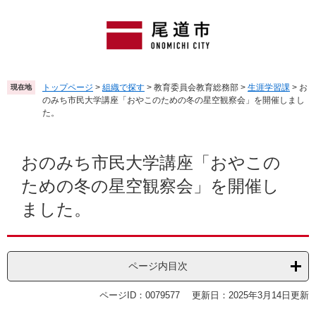
ペ
メ
ー
ニ
ジ
ュ
の
ー
先
を
頭
飛
トップページ
>
組織で探す
>
教育委員会教育総務部
>
生涯学習課
>
お
現在地
で
ば
のみち市民大学講座「おやこのための冬の星空観察会」を開催しまし
す
し
た。
。
て
本
本
文
文
おのみち市民大学講座「おやこの
へ
ための冬の星空観察会」を開催し
ました。
ページ内目次
ページID：0079577
更新日：2025年3月14日更新