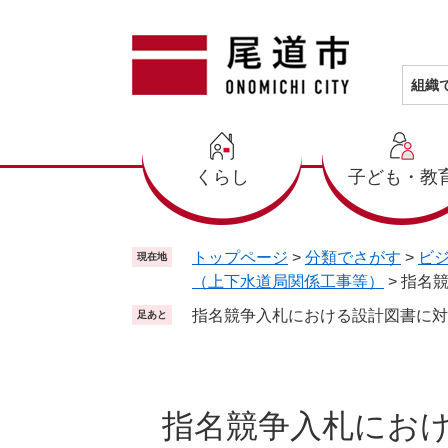
ペ
メ
ー
ニ
ジ
ュ
の
ー
組織
先
を
頭
飛
で
ば
くらし
子ども・教
す
し
。
て
本
文
トップページ
>
分類でさがす
>
ビ
現在地
へ
（上下水道局関係工事等）
>
指名
指名競争入札における設計図書に対
足あと
本
文
指名競争入札にお