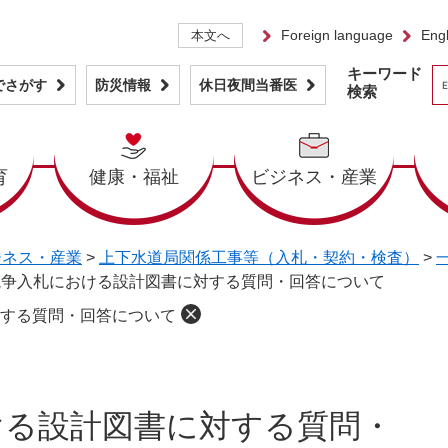
Foreign language
Engl
本文へ
キーワード
でさがす
防災情報
休日夜間当番医
検索
育
健康・福祉
ビジネス・産業
ジネス・産業
>
上下水道局関係工事等（入札・契約・検査）
>
競争入札における設計図書に対する質問・回答について
する質問・回答について
ける設計図書に対する質問・