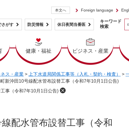
Foreign language
Engl
本文へ
キーワード
でさがす
防災情報
休日夜間当番医
検索
育
健康・福祉
ビジネス・産業
ジネス・産業
>
上下水道局関係工事等（入札・契約・検査）
>
町新沖田10号線配水管布設替工事（令和7年10月1日公告)
工事（令和7年10月1日公告)
号線配水管布設替工事（令和