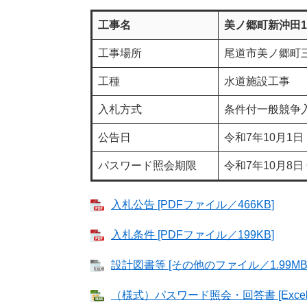
工事名
美ノ郷町新沖田
工事場所
尾道市美ノ郷町
工種
水道施設工事
入札方式
条件付一般競争
公告日
令和7年10月1日
パスワード照会期限
令和7年10月8日
入札公告 [PDFファイル／466KB]
入札条件 [PDFファイル／199KB]
設計図書等 [その他のファイル／1.99MB
（様式）パスワード照会・回答書 [Excel