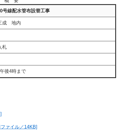
概 要
10号線配水管布設替工事
三成 地内
入札
 午後4時まで
]
ファイル／14KB]