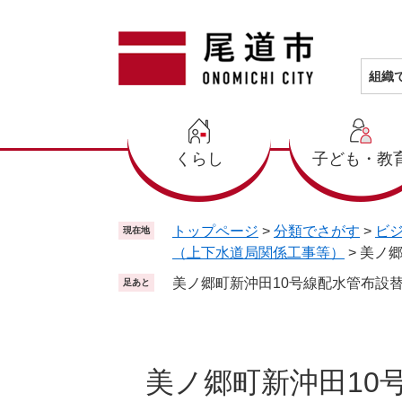
ペ
メ
ー
ニ
ジ
ュ
の
ー
組織
先
を
頭
飛
で
ば
くらし
子ども・教
す
し
。
て
本
文
トップページ
>
分類でさがす
>
ビ
現在地
へ
（上下水道局関係工事等）
>
美ノ郷
美ノ郷町新沖田10号線配水管布設替
足あと
本
文
美ノ郷町新沖田10