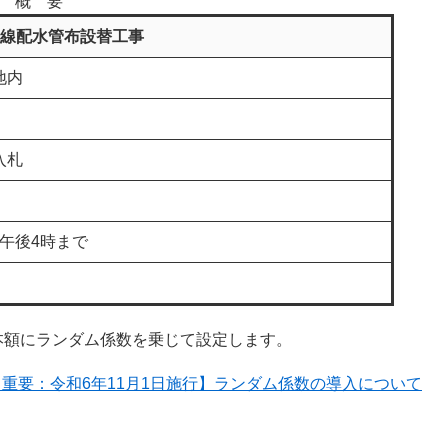
概 要
号線配水管布設替工事
地内
入札
 午後4時まで
本額にランダム係数を乗じて設定します。
【重要：令和6年11月1日施行】ランダム係数の導入について