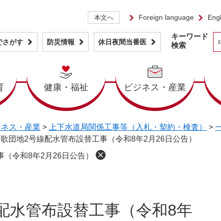
Foreign language
Engl
本文へ
キーワード
でさがす
防災情報
休日夜間当番医
検索
育
健康・福祉
ビジネス・産業
ジネス・産業
>
上下水道局関係工事等（入札・契約・検査）
>
歌団地2号線配水管布設替工事（令和8年2月26日公告）
（令和8年2月26日公告）
配水管布設替工事（令和8年