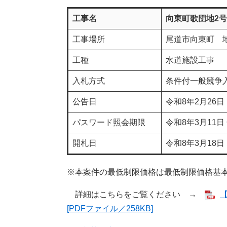
工事名
向東町歌団地2
工事場所
尾道市向東町 
工種
水道施設工事
入札方式
条件付一般競争
公告日
令和8年2月26日
パスワード照会期限
令和8年3月11日
開札日
令和8年3月18日
※本案件の最低制限価格は最低制限価格基
詳細はこちらをご覧ください →
[PDFファイル／258KB]