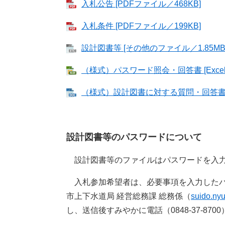
入札公告 [PDFファイル／468KB]
入札条件 [PDFファイル／199KB]
設計図書等 [その他のファイル／1.85MB
（様式）パスワード照会・回答書 [Excel
（様式）設計図書に対する質問・回答書 [W
設計図書等のパスワードについて
設計図書等のファイルはパスワードを入力
入札参加希望者は、必要事項を入力したパ
市上下水道局 経営総務課 総務
係（
suido.nyu
し、送信後すみやかに電話（0848-37-87