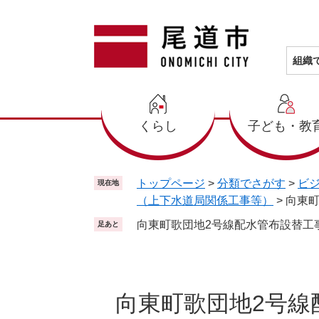
ペ
メ
ー
ニ
ジ
ュ
の
ー
組織
先
を
頭
飛
で
ば
くらし
子ども・教
す
し
。
て
本
文
トップページ
>
分類でさがす
>
ビ
現在地
へ
（上下水道局関係工事等）
>
向東町
向東町歌団地2号線配水管布設替工事
足あと
本
文
向東町歌団地2号線