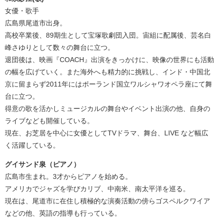
女優・歌手
広島県尾道市出身。
高校卒業後、89期生として宝塚歌劇団入団。宙組に配属後、芸名白
峰さゆりとして数々の舞台に立つ。
退団後は、映画『COACH』出演をきっかけに、映像の世界にも活動
の幅を広げていく。また海外へも精力的に挑戦し、インド・中国北
京に留まらず2011年にはポーランド国立ワルシャワオペラ座にて舞
台に立つ。
得意の歌を活かしミュージカルの舞台やイベント出演の他、自身の
ライブなども開催している。
現在、お芝居を中心に女優としてTVドラマ、舞台、LIVE など幅広
く活躍している。
グイサンド泉（ピアノ）
広島市生まれ。3才からピアノを始める。
アメリカでジャズを学びカリブ、中南米、南太平洋を巡る。
現在は、尾道市に在住し積極的な演奏活動の傍らゴスペルクワイア
などの他、英語の指導も行っている。