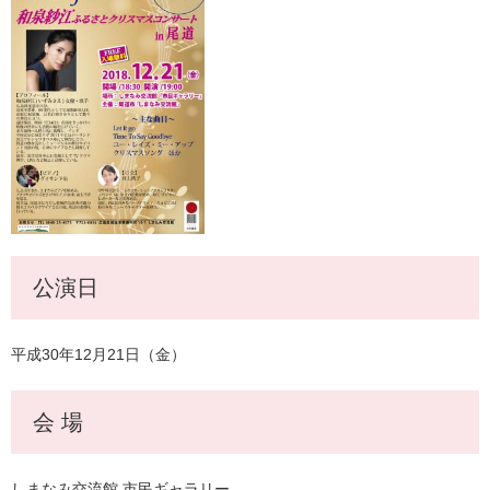
公演日
平成30年12
月21
日（金）
会 場
しまなみ交流館 市民ギャラリー