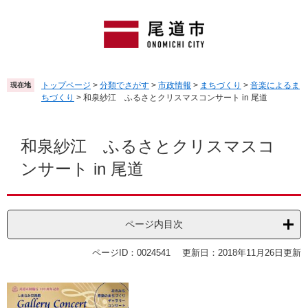
ペ
メ
ー
ニ
ジ
ュ
の
ー
先
を
頭
飛
トップページ
>
分類でさがす
>
市政情報
>
まちづくり
>
音楽によるま
現在地
で
ば
ちづくり
>
和泉紗江 ふるさとクリスマスコンサート in 尾道
す
し
。
て
本
本
文
和泉紗江 ふるさとクリスマスコ
文
ンサート in 尾道
へ
ページ内目次
ページID：0024541
更新日：2018年11月26日更新