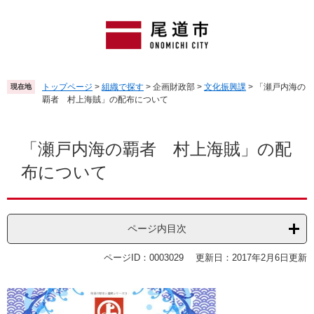
ペ
メ
ー
ニ
ジ
ュ
の
ー
先
を
頭
飛
トップページ
>
組織で探す
>
企画財政部
>
文化振興課
>
「瀬戸内海の
現在地
で
ば
覇者 村上海賊」の配布について
す
し
。
て
本
本
文
「瀬戸内海の覇者 村上海賊」の配
文
布について
へ
ページ内目次
ページID：0003029
更新日：2017年2月6日更新