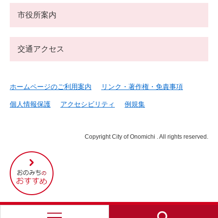
市役所案内
交通アクセス
ホームページのご利用案内
リンク・著作権・免責事項
個人情報保護
アクセシビリティ
例規集
Copyright City of Onomichi . All rights reserved.
尾
道
市
の
お
す
す