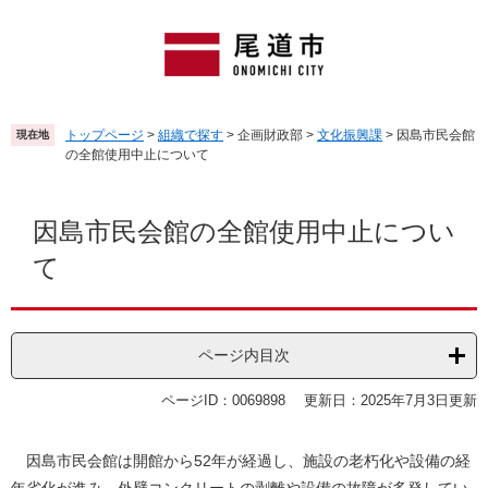
ペ
メ
ー
ニ
ジ
ュ
の
ー
先
を
頭
飛
トップページ
>
組織で探す
>
企画財政部
>
文化振興課
>
因島市民会館
現在地
で
ば
の全館使用中止について
す
し
。
て
本
本
文
因島市民会館の全館使用中止につい
文
て
へ
ページ内目次
ページID：0069898
更新日：2025年7月3日更新
因島市民会館は開館から52年が経過し、施設の老朽化や設備の経