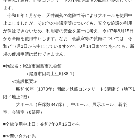
年劣化が進み、外壁コンクリートの剥離や設備の故障が多発してい
ます。
令和６年１月から、天井崩落の危険性等により大ホールを使用中
止にしましたが、その他の会議室等についても、安全な施設の利用
が保証できないため、利用者の安全を第一に考え、令和7年8月15日
から全館を使用中止します。なお、会議室等の貸館については、令
和7年7月1日から中止していますので、8月14日までであっても、新
規の使用申請は受付できません。
■施設名：尾道市因島市民会館
（尾道市因島土生町88-1）
≪施設概要≫
昭和48年（1973年）開館／鉄筋コンクリート3階建て（地下1
階／地上2階）
大ホール（座席数847席）、中ホール、展示ホール、碁楽
室、会議室（8部屋）
■全館使用中止日：令和7年8月15日から
■お問い合わせ先