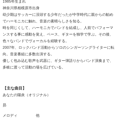
1985年生まれ
神奈川県相模原市出身
幼少期はサッカーに没頭する少年だったが中学時代に親からの勧め
でハーモニカに触れ、音楽の素晴らしさを知る。
時を同じくして、ハーモニカでバンドを結成し、人前でパフォーマ
ンスする事に感動を覚え、ベース、ギターを独学で学ぶ。その後、
色々なバンドでヴォーカルを経験する。
2007年、ロックバンド活動からソロのシンガーソングライターに転
向。音楽番組に多数出演する。
優しく包み込む歌声を武器に、ギター弾語りからバンド演奏まで、
多岐に渡って活動の場を広げている。
【主な曲目】
あなたの陽炎（オリジナル）
昴
メロディ 他