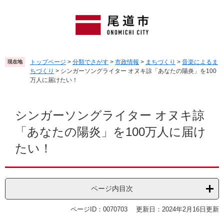
ペ
メ
ー
ニ
ジ
ュ
の
ー
先
を
頭
飛
トップページ
>
分類でさがす
>
市政情報
>
まちづくり
>
音楽によるま
現在地
で
ば
ちづくり
>
シンガーソングライター オヌキ諒「あなたの陽炎」を100
す
し
万人に届けたい！
。
て
本
本
文
文
シンガーソングライター オヌキ諒
へ
「あなたの陽炎」を100万人に届け
たい！
ページ内目次
ページID：0070703
更新日：2024年2月16日更新