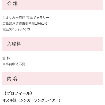
会 場
しまなみ交流館 市民ギャラリー
広島県尾道市東御所町10番1号
電話0848-25-4073
入場料
無 料
※事前申込不要
内 容
《プロフィール》
オヌキ諒（シンガーソングライター）