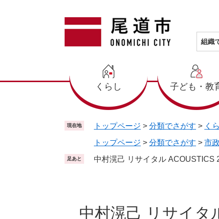
ペ
メ
ー
ニ
ジ
ュ
の
ー
組織
先
を
頭
飛
で
ば
くらし
子ども・教
す
し
。
て
本
文
トップページ
>
分類でさがす
>
く
現在地
へ
トップページ
>
分類でさがす
>
市
中村滉己 リサイタル ACOUSTICS 2
足あと
本
文
中村滉己 リサイタル A