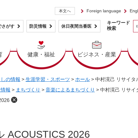
Foreign language
Engl
本文へ
キーワード
でさがす
防災情報
休日夜間当番医
検索
育
健康・福祉
ビジネス・産業
らしの情報
>
生涯学習・スポーツ
>
ホール
>
中村滉己 リサイタル A
政情報
>
まちづくり
>
音楽によるまちづくり
>
中村滉己 リサイタル
026
COUSTICS 2026