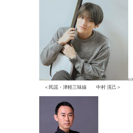
(c
＜民謡・津軽三味線 中村 滉己＞