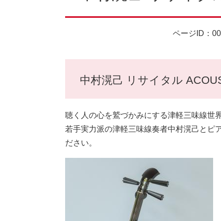
ページID：00
中村滉己 リサイタル ACOUST
聴く人の心を鷲づかみにする津軽三味線世
若手実力派の津軽三味線奏者中村滉己とピ
ださい。