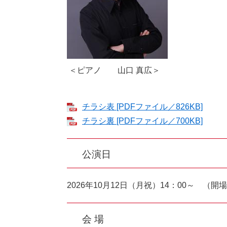
＜ピアノ 山口 真広＞
チラシ表 [PDFファイル／826KB]
チラシ裏 [PDFファイル／700KB]
公演日
2026年10月12日（月祝）14：00～ （開場
会 場