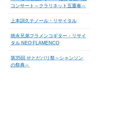
コンサート～クラリネット五重奏～
上本訓久テノール・リサイタル
徳永兄弟フラメンコギター・リサイ
タル NEO FLAMENCO
第35回 せとだパリ祭～シャンソン
の祭典～