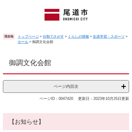
ペ
メ
ー
ニ
ジ
ュ
の
ー
先
を
頭
飛
トップページ
>
分類でさがす
>
くらしの情報
>
生涯学習・スポーツ
>
現在地
で
ば
ホール
>
御調文化会館
す
し
。
て
本
本
文
御調文化会館
文
へ
ページ内目次
ページID：0047420
更新日：2023年10月25日更新
【お知らせ】