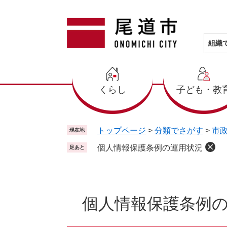
ペ
メ
ー
ニ
ジ
ュ
の
ー
組織
先
を
頭
飛
で
ば
くらし
子ども・教
す
し
。
て
本
文
トップページ
>
分類でさがす
>
市
現在地
へ
個人情報保護条例の運用状況
足あと
本
文
個人情報保護条例