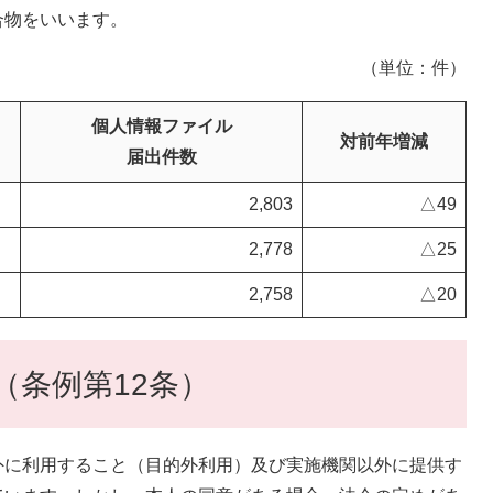
合物をいいます。
（単位：件）
個人情報ファイル
対前年増減
届出件数
2,803
△49
2,778
△25
2,758
△20
（条例第12条）
に利用すること（目的外利用）及び実施機関以外に提供す