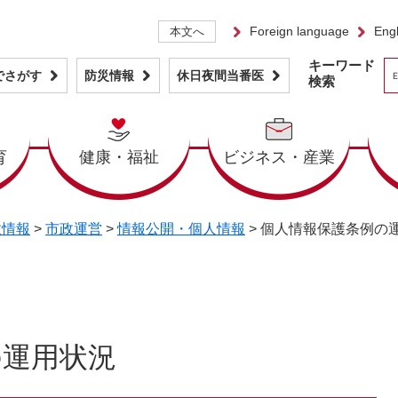
Foreign language
Engl
本文へ
キーワード
でさがす
防災情報
休日夜間当番医
検索
育
健康・福祉
ビジネス・産業
政情報
>
市政運営
>
情報公開・個人情報
>
個人情報保護条例の
の運用状況