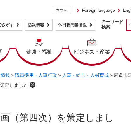
Foreign language
Engl
本文へ
キーワード
でさがす
防災情報
休日夜間当番医
検索
育
健康・福祉
ビジネス・産業
政情報
>
職員採用・人事行政
>
人事・給与・人材育成
>
尾道市
策定しました
計画（第四次）を策定しまし