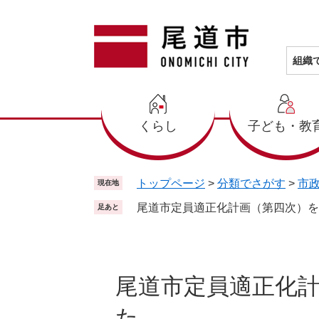
ペ
メ
ー
ニ
ジ
ュ
の
ー
組織
先
を
頭
飛
で
ば
くらし
子ども・教
す
し
。
て
本
文
トップページ
>
分類でさがす
>
市
現在地
へ
尾道市定員適正化計画（第四次）を
足あと
本
文
尾道市定員適正化
た