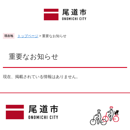
ペ
メ
ー
ニ
ジ
ュ
の
ー
先
を
頭
飛
トップページ
>
重要なお知らせ
現在地
で
ば
す
し
本
。
て
文
重要なお知らせ
本
文
へ
現在、掲載されている情報はありません。