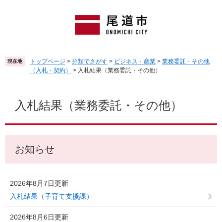
ペ
メ
ー
ニ
ジ
ュ
の
ー
先
を
頭
飛
トップページ
>
分類でさがす
>
ビジネス・産業
>
業務委託・その他
現在地
で
ば
（入札・契約）
>
入札結果（業務委託・その他）
す
し
。
て
本
本
文
入札結果（業務委託・その他）
文
へ
お知らせ
2026年8月7日更新
入札結果（子育て支援課）
2026年8月6日更新