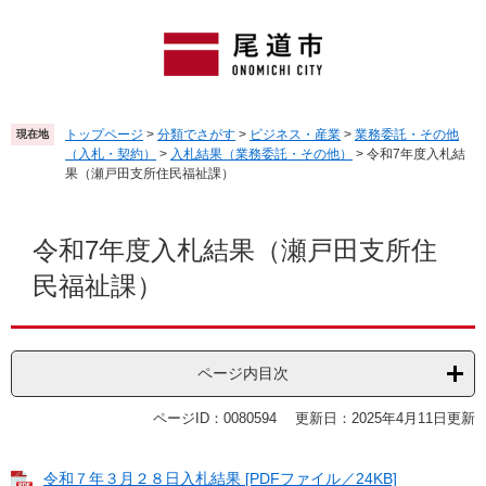
ペ
メ
ー
ニ
ジ
ュ
の
ー
先
を
頭
飛
トップページ
>
分類でさがす
>
ビジネス・産業
>
業務委託・その他
現在地
で
ば
（入札・契約）
>
入札結果（業務委託・その他）
>
令和7年度入札結
す
し
果（瀬戸田支所住民福祉課）
。
て
本
本
文
文
令和7年度入札結果（瀬戸田支所住
へ
民福祉課）
ページ内目次
ページID：0080594
更新日：2025年4月11日更新
令和７年３月２８日入札結果 [PDFファイル／24KB]