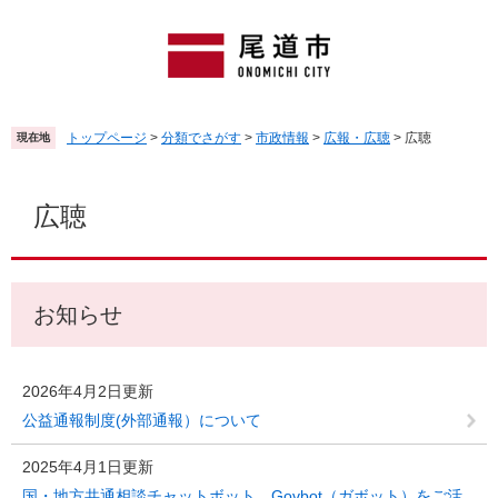
ペ
メ
ー
ニ
ジ
ュ
の
ー
先
を
頭
飛
トップページ
>
分類でさがす
>
市政情報
>
広報・広聴
>
広聴
現在地
で
ば
す
し
本
。
て
文
広聴
本
文
へ
お知らせ
2026年4月2日更新
公益通報制度(外部通報）について
2025年4月1日更新
国・地方共通相談チャットボット Govbot（ガボット）をご活