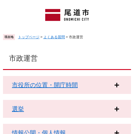
ペ
メ
ー
ニ
ジ
ュ
の
ー
先
を
頭
飛
トップページ
>
よくある質問
>
市政運営
現在地
で
ば
す
し
本
。
て
文
市政運営
本
文
へ
市役所の位置・開庁時間
選挙
情報公開・個人情報