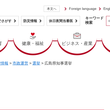
Foreign language
Engl
本文へ
キーワード
でさがす
防災情報
休日夜間当番医
検索
育
健康・福祉
ビジネス・産業
政情報
>
市政運営
>
選挙
>
広島県知事選挙