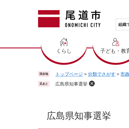
ペ
メ
ー
ニ
ジ
ュ
の
ー
組織
先
を
頭
飛
で
ば
くらし
子ども・教
す
し
。
て
本
文
トップページ
>
分類でさがす
>
市
現在地
へ
広島県知事選挙
足あと
本
文
広島県知事選挙