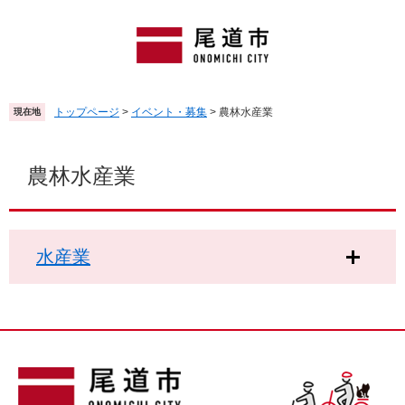
ペ
メ
ー
ニ
ジ
ュ
の
ー
先
を
頭
飛
トップページ
>
イベント・募集
>
農林水産業
現在地
で
ば
す
し
本
。
て
文
農林水産業
本
文
へ
水産業