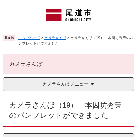
ペ
メ
ー
ニ
ジ
ュ
の
ー
先
を
頭
飛
トップページ
>
カメラさんぽ
>
カメラさんぽ（19） 本因坊秀策のパ
現在地
で
ば
ンフレットができました
す
し
。
て
本
カメラさんぽ
文
へ
カメラさんぽメニュー
本
文
カメラさんぽ（19） 本因坊秀策
のパンフレットができました