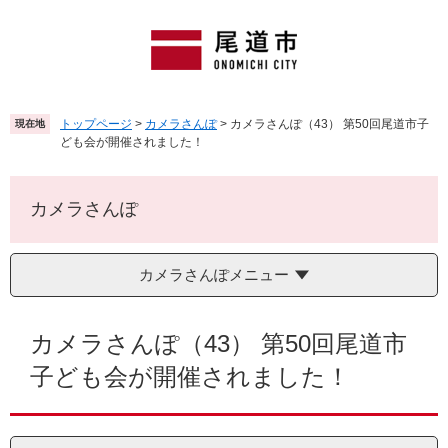
ペ
メ
ー
ニ
ジ
ュ
の
ー
先
を
頭
飛
トップページ
>
カメラさんぽ
>
カメラさんぽ（43） 第50回尾道市子
現在地
で
ば
ども会が開催されました！
す
し
。
て
本
カメラさんぽ
文
へ
カメラさんぽメニュー
本
文
カメラさんぽ（43） 第50回尾道市
子ども会が開催されました！