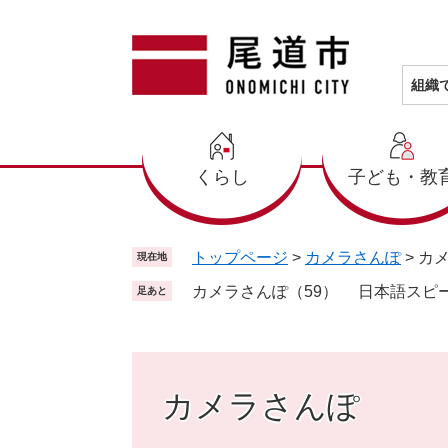
ペ
メ
ー
ニ
ジ
ュ
の
ー
組織
先
を
頭
飛
で
ば
くらし
子ども・教
す
し
。
て
本
文
トップページ
>
カメラさんぽ
>
カ
現在地
へ
カメラさんぽ（59） 日本語スピ
足あと
カメラさんぽ