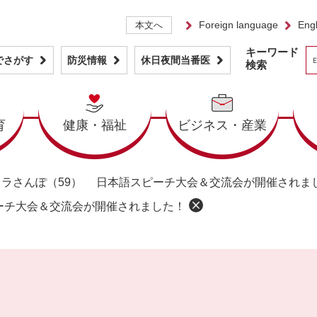
Foreign language
Engl
本文へ
キーワード
でさがす
防災情報
休日夜間当番医
検索
育
健康・福祉
ビジネス・産業
メラさんぽ（59） 日本語スピーチ大会＆交流会が開催されま
ーチ大会＆交流会が開催されました！