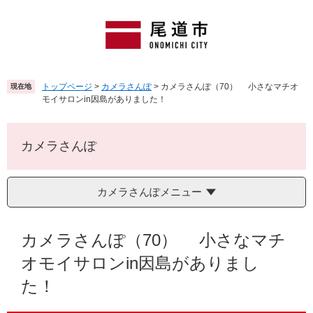
ペ
メ
ー
ニ
ジ
ュ
の
ー
先
を
頭
飛
トップページ
>
カメラさんぽ
>
カメラさんぽ（70） 小さなマチオ
現在地
で
ば
モイサロンin因島がありました！
す
し
。
て
本
カメラさんぽ
文
へ
カメラさんぽメニュー
本
文
カメラさんぽ（70） 小さなマチ
オモイサロンin因島がありまし
た！