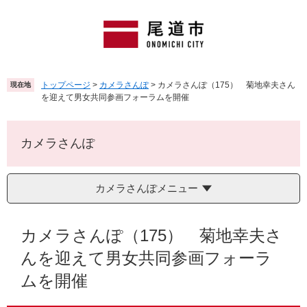
ペ
メ
ー
ニ
ジ
ュ
の
ー
先
を
頭
飛
トップページ
>
カメラさんぽ
>
カメラさんぽ（175） 菊地幸夫さん
現在地
で
ば
を迎えて男女共同参画フォーラムを開催
す
し
。
て
本
カメラさんぽ
文
へ
カメラさんぽメニュー
本
文
カメラさんぽ（175） 菊地幸夫さ
んを迎えて男女共同参画フォーラ
ムを開催