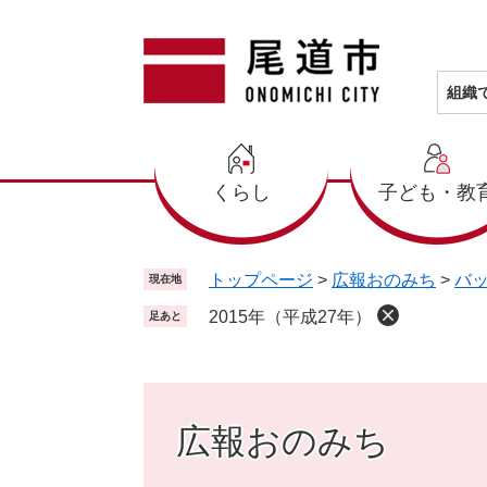
ペ
メ
ー
ニ
ジ
ュ
の
ー
組織
先
を
頭
飛
で
ば
くらし
子ども・教
す
し
。
て
本
文
トップページ
>
広報おのみち
>
バ
現在地
へ
2015年（平成27年）
足あと
広報おのみち