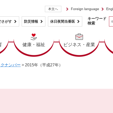
Foreign language
Engl
本文へ
キーワード
でさがす
防災情報
休日夜間当番医
検索
育
健康・福祉
ビジネス・産業
ックナンバー
>
2015年（平成27年）