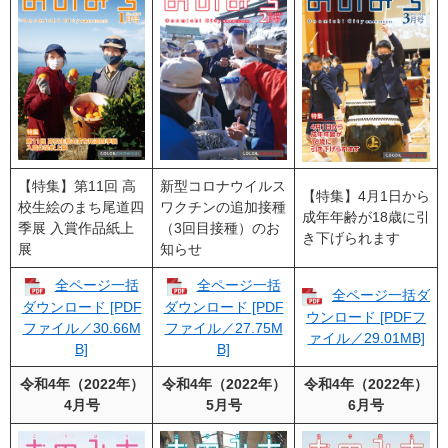
【特集】第11回 高
新型コロナウイルス
【特集】4月1日から
校生絵のまち尾道四
ワクチンの追加接種
成年年齢が18歳に引
季展 入賞作品紙上
（3回目接種）のお
き下げられます
展
知らせ
全ページ一括
全ページ一括
全ページ一括ダ
ダウンロード [PDF
ダウンロード [PDF
ウンロード [PDFフ
ファイル／30.66M
ファイル／27.75M
ァイル／29.01MB]
B]
B]
令和4年（2022年）
令和4年（2022年）
令和4年（2022年）
4月号
5月号
6月号