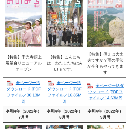
【特集】備えは大丈
【特集】千光寺頂上
【特集】こんにち
夫ですか？雨の季節
展望台リニューアル
は わたしたちはA
が今年もやってきま
オープン
LTｓです。
す
全ページ一括
全ページ一括
全ページ一括ダ
ダウンロード [PDF
ダウンロード [PDF
ウンロード [PDFフ
ファイル／30.13M
ファイル／16.85M
ァイル／14.63MB]
B]
B]
令和4年（2022年）
令和4年（2022年）
令和4年（2022年）
7月号
8月号
9月号