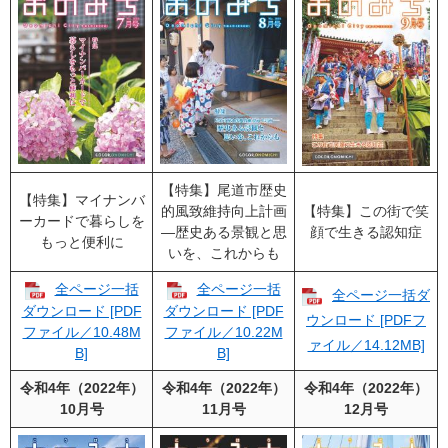
【特集】尾道市歴史
【特集】マイナンバ
的風致維持向上計画
【特集】この街で笑
ーカードで暮らしを
―歴史ある景観と思
顔で生きる認知症
もっと便利に
いを、これからも
全ページ一括
全ページ一括
全ページ一括ダ
ダウンロード [PDF
ダウンロード [PDF
ウンロード [PDFフ
ファイル／10.48M
ファイル／10.22M
ァイル／14.12MB]
B]
B]
令和4年（2022年）
令和4年（2022年）
令和4年（2022年）
10月号
11月号
12月号