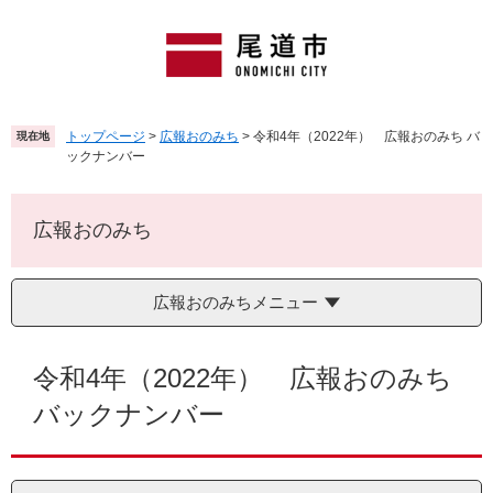
ペ
メ
ー
ニ
ジ
ュ
の
ー
先
を
頭
飛
トップページ
>
広報おのみち
>
令和4年（2022年） 広報おのみち バ
現在地
で
ば
ックナンバー
す
し
。
て
本
広報おのみち
文
へ
広報おのみちメニュー
本
文
令和4年（2022年） 広報おのみち
バックナンバー