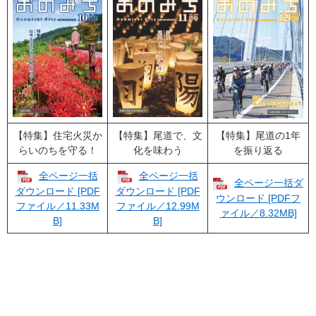
【特集】住宅火災か
【特集】尾道で、文
【特集】尾道の1年
らいのちを守る！
化を味わう
を振り返る
全ページ一括
全ページ一括
全ページ一括ダ
ダウンロード [PDF
ダウンロード [PDF
ウンロード [PDFフ
ファイル／11.33M
ファイル／12.99M
ァイル／8.32MB]
B]
B]