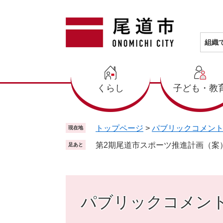
ペ
メ
ー
ニ
ジ
ュ
の
ー
組織
先
を
頭
飛
で
ば
くらし
子ども・教
す
し
。
て
本
文
トップページ
>
パブリックコメン
現在地
へ
第2期尾道市スポーツ推進計画（案
足あと
パブリックコメン