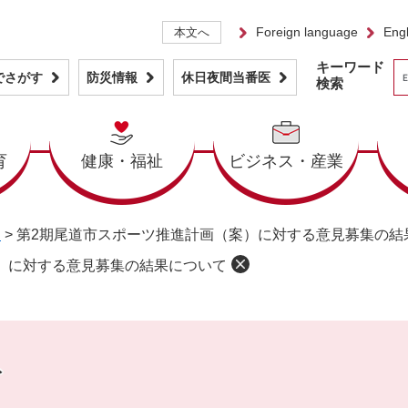
Foreign language
Engl
本文へ
キーワード
でさがす
防災情報
休日夜間当番医
検索
育
健康・福祉
ビジネス・産業
ト
>
第2期尾道市スポーツ推進計画（案）に対する意見募集の結
）に対する意見募集の結果について
ト