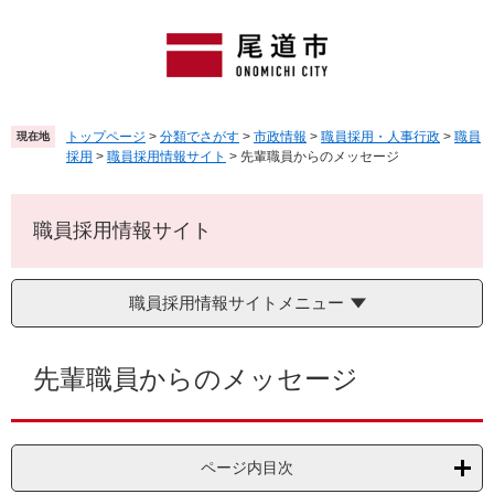
ペ
メ
ー
ニ
ジ
ュ
の
ー
先
を
頭
飛
トップページ
>
分類でさがす
>
市政情報
>
職員採用・人事行政
>
職員
現在地
で
ば
採用
>
職員採用情報サイト
>
先輩職員からのメッセージ
す
し
。
て
本
職員採用情報サイト
文
へ
職員採用情報サイトメニュー
本
文
先輩職員からのメッセージ
ページ内目次