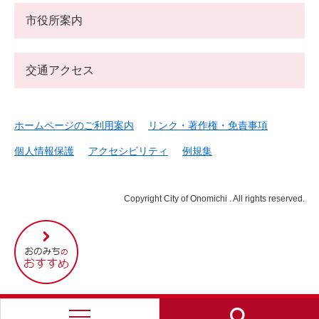
市役所案内
交通アクセス
ホームページのご利用案内
リンク・著作権・免責事項
個人情報保護
アクセシビリティ
例規集
Copyright City of Onomichi . All rights reserved.
尾
道
市
の
お
す
す