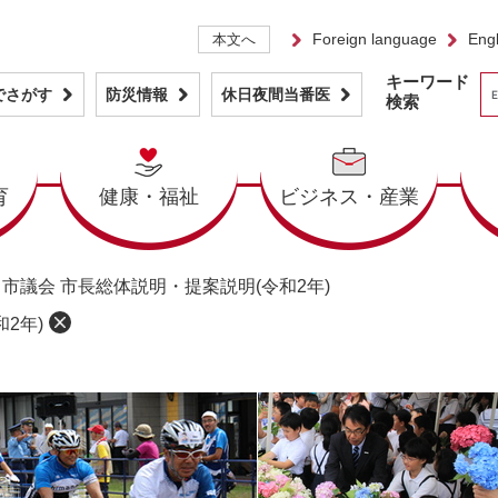
Foreign language
Engl
本文へ
キーワード
でさがす
防災情報
休日夜間当番医
検索
育
健康・福祉
ビジネス・産業
>
市議会 市長総体説明・提案説明(令和2年)
2年)