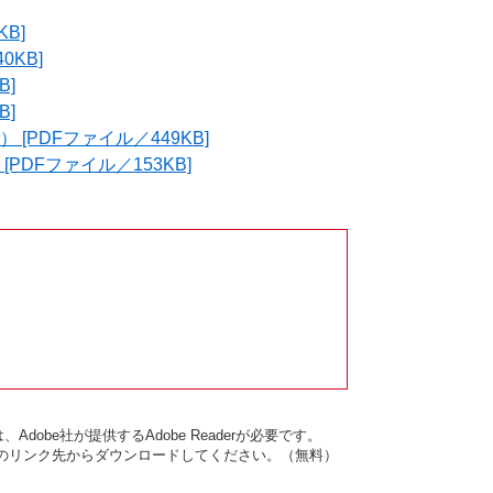
B]
0KB]
B]
B]
PDFファイル／449KB]
DFファイル／153KB]
dobe社が提供するAdobe Readerが必要です。
バナーのリンク先からダウンロードしてください。（無料）