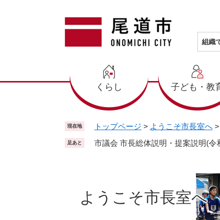
ペ
メ
ー
ニ
ジ
ュ
の
ー
組織
先
を
頭
飛
で
ば
くらし
子ども・教
す
し
。
て
本
文
トップページ
>
ようこそ市長室へ
現在地
へ
市議会 市長総体説明・提案説明(令和
足あと
ようこそ市長室へ