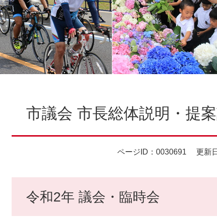
本
文
市議会 市長総体説明・提案
ページID：0030691
更新日
令和2年 議会・臨時会