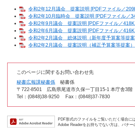
令和2年12月議会 提案説明 [PDFファイル／209K
令和2年10月臨時会 提案説明 [PDFファイル／34
令和2年9月議会 提案説明 [PDFファイル／418K
令和2年6月議会 提案説明 [PDFファイル／416K
令和2年2月議会 総体説明（新年度予算案等提案） [
令和2年2月議会 提案説明（補正予算案等提案） [P
このページに関するお問い合わせ先
秘書広報課秘書係
秘書係
〒722-8501
広島県尾道市久保一丁目15-1 本庁舎3階
Tel：(0848)38-9250
Fax：(0848)37-7830
PDF形式のファイルをご覧いただく場合には、A
Adobe Readerをお持ちでない方は、