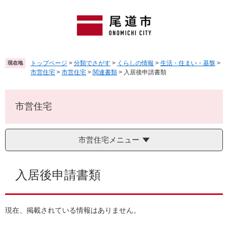
ペ
メ
ー
ニ
ジ
ュ
の
ー
先
を
頭
飛
トップページ
>
分類でさがす
>
くらしの情報
>
生活・住まい・基盤
>
現在地
で
ば
市営住宅
>
市営住宅
>
関連書類
>
入居後申請書類
す
し
。
て
本
市営住宅
文
へ
市営住宅メニュー
本
文
入居後申請書類
現在、掲載されている情報はありません。