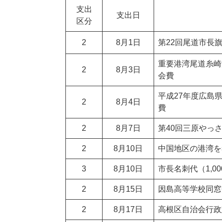
支出
支出日
区分
2
8月1日
第22回尾道市長
重要港湾尾道糸崎
2
8月3日
会費
平成27年度広島
2
8月4日
費
2
8月7日
第40回三原やっ
2
8月10日
中国地区の港湾を
3
8月10日
市長名刺代（1,0
2
8月15日
因島高等学校同窓
2
8月17日
高根区自治会行政