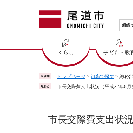
ペ
メ
ー
ニ
ジ
ュ
の
ー
組織
先
を
頭
飛
で
ば
くらし
子ども・教
す
し
。
て
本
文
トップページ
>
組織で探す
>
総務
現在地
へ
市長交際費支出状況（平成27年8月
足あと
本
文
市長交際費支出状況