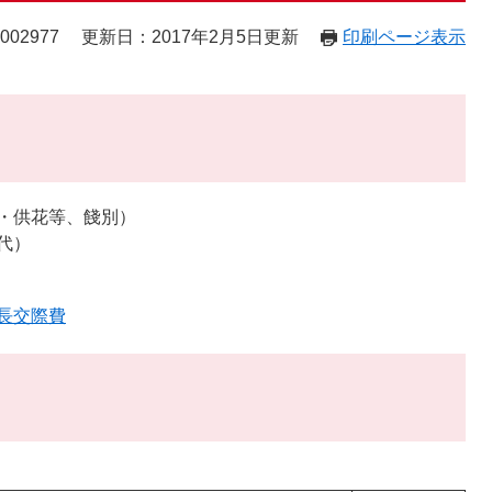
02977
更新日：2017年2月5日更新
印刷ページ表示
・供花等、餞別）
代）
長交際費