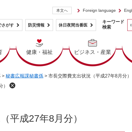
Foreign language
Engl
本文へ
キーワード
でさがす
防災情報
休日夜間当番医
検索
育
健康・福祉
ビジネス・産業
部
>
秘書広報課秘書係
>
市長交際費支出状況（平成27年8月分）
分）
（平成27年8月分）