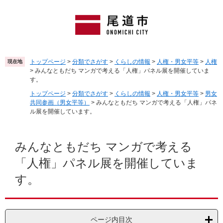
ペ
メ
ー
ニ
ジ
ュ
の
ー
先
を
頭
飛
トップページ
>
分類でさがす
>
くらしの情報
>
人権・男女平等
>
人権
現在地
で
ば
>
みんなともだち マンガで考える「人権」パネル展を開催していま
す
し
す。
。
て
トップページ
>
分類でさがす
>
くらしの情報
>
人権・男女平等
>
男女
本
共同参画（男女平等）
>
みんなともだち マンガで考える「人権」パネ
文
ル展を開催しています。
へ
本
文
みんなともだち マンガで考える
「人権」パネル展を開催していま
す。
ページ内目次