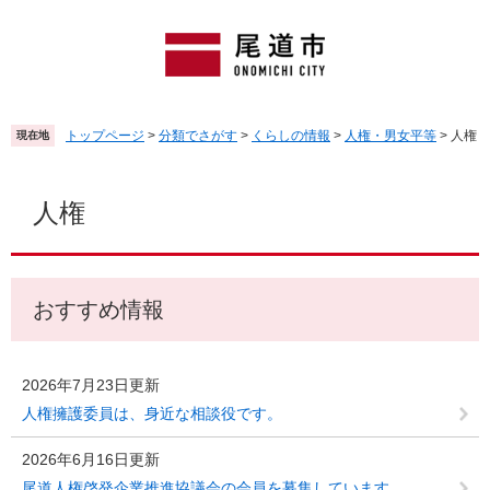
ペ
メ
ー
ニ
ジ
ュ
の
ー
先
を
頭
飛
トップページ
>
分類でさがす
>
くらしの情報
>
人権・男女平等
>
人権
現在地
で
ば
す
し
本
。
て
文
人権
本
文
へ
おすすめ情報
2026年7月23日更新
人権擁護委員は、身近な相談役です。
2026年6月16日更新
尾道人権啓発企業推進協議会の会員を募集しています。