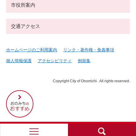
市役所案内
交通アクセス
ホームページのご利用案内
リンク・著作権・免責事項
個人情報保護
アクセシビリティ
例規集
Copyright City of Onomichi . All rights reserved.
尾
道
市
の
お
す
す