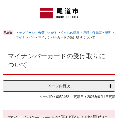
ペ
メ
ー
ニ
ジ
ュ
の
ー
先
を
頭
飛
トップページ
>
分類でさがす
>
くらしの情報
>
戸籍・住民票・証明
>
現在地
で
ば
マイナンバー
>
マイナンバーカードの受け取りについて
す
し
。
て
本
本
文
マイナンバーカードの受け取りに
文
ついて
へ
ページ内目次
ページID：0052462
更新日：2026年6月1日更新
マイナンバーカードの受け取りはお早めに