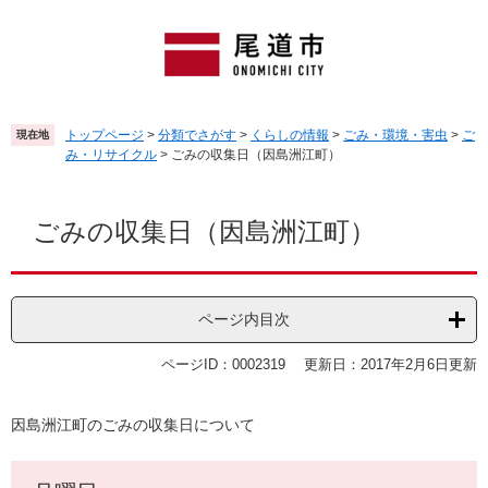
ペ
メ
ー
ニ
ジ
ュ
の
ー
先
を
頭
飛
トップページ
>
分類でさがす
>
くらしの情報
>
ごみ・環境・害虫
>
ご
現在地
で
ば
み・リサイクル
>
ごみの収集日（因島洲江町）
す
し
。
て
本
本
文
ごみの収集日（因島洲江町）
文
へ
ページ内目次
ページID：0002319
更新日：2017年2月6日更新
因島洲江町のごみの収集日について