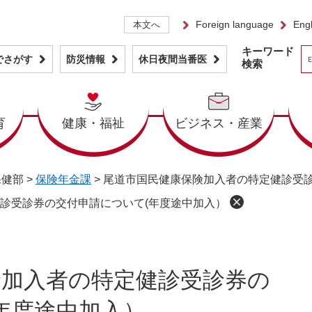
Foreign language
Engl
本文へ
キーワード
でさがす
防災情報
休日夜間当番医
検索
育
健康・福祉
ビジネス・産業
保健部
>
保険年金課
>
尾道市国民健康保険加入者の特定健診受診
診受診券の交付申請について(年度途中加入）
険加入者の特定健診受診券の
年度途中加入）