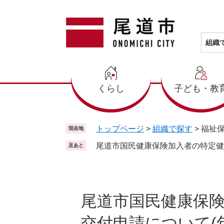
ペ
メ
ー
ニ
ジ
ュ
の
ー
組織
先
を
頭
飛
で
ば
くらし
子ども・教
す
し
。
て
本
文
トップページ
>
組織で探す
>
福祉
現在地
へ
尾道市国民健康保険加入者の特定健
足あと
本
文
尾道市国民健康保
交付申請について(