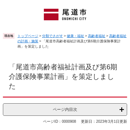
ペ
メ
ー
ニ
ジ
ュ
の
ー
先
を
頭
飛
トップページ
>
分類でさがす
>
健康・福祉
>
高齢者福祉
>
高齢者福祉
現在地
で
ば
の計画・施策
>
「尾道市高齢者福祉計画及び第6期介護保険事業計
す
し
画」を策定しました
。
て
本
本
文
文
「尾道市高齢者福祉計画及び第6期
へ
介護保険事業計画」を策定しまし
た
ページ内目次
ページID：0000908
更新日：2023年3月1日更新