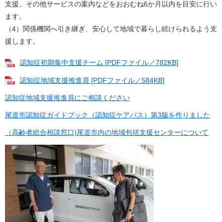
支援、その他サービスの案内などをおおむね6か月以内を目安に行い
ます。
（4）関係機関へ引き継ぎ、安心して地域で暮らし続けられるよう支
援します。
認知症初期集中支援チーム [PDFファイル／782KB]
認知症地域支援推進員 [PDFファイル／584KB]
認知症地域支援推進員にご相談ください
尾道市認知症ガイドブック（認知症ケアパス）第3版を作りました
（高齢者総合相談窓口)尾道市内の地域包括支援センターについて