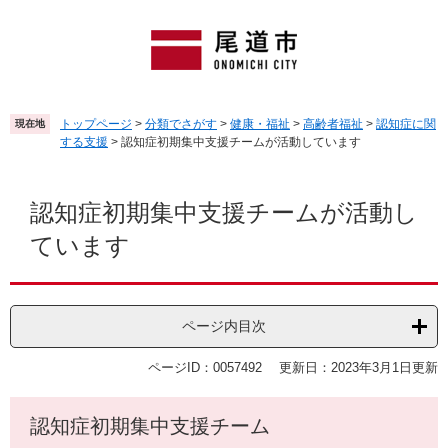
ペ
メ
ー
ニ
ジ
ュ
の
ー
先
を
頭
飛
トップページ
>
分類でさがす
>
健康・福祉
>
高齢者福祉
>
認知症に関
現在地
で
ば
する支援
>
認知症初期集中支援チームが活動しています
す
し
。
て
本
本
文
認知症初期集中支援チームが活動し
文
ています
へ
ページ内目次
ページID：0057492
更新日：2023年3月1日更新
認知症初期集中支援チーム