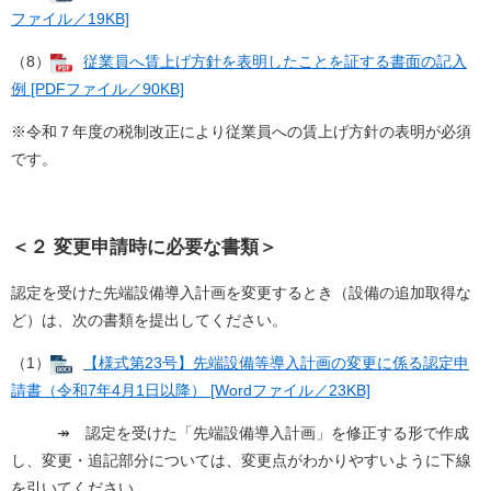
ファイル／19KB]
（8）​
従業員へ賃上げ方針を表明したことを証する書面の記入
例 [PDFファイル／90KB]
※令和７年度の税制改正により従業員への賃上げ方針の表明が必須
です。
＜２ 変更申請時に必要な書類＞
認定を受けた先端設備導入計画を変更するとき（設備の追加取得な
ど）は、次の書類を提出してください。
（1）
【様式第23号】先端設備等導入計画の変更に係る認定申
請書（令和7年4月1日以降） [Wordファイル／23KB]
↠ 認定を受けた「先端設備導入計画」を修正する形で作成
し、変更・追記部分については、変更点がわかりやすいように下線
を引いてください。