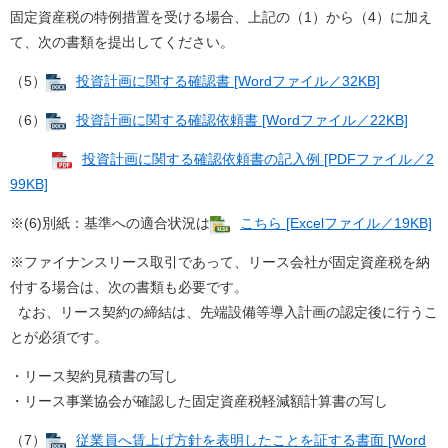
固定資産税の特例措置を受ける場合、上記の（1）から（4）に加え
て、次の書類を提出してください。
（5）
投資計画に関する確認書 [Wordファイル／32KB]
（6）
投資計画に関する確認依頼書 [Wordファイル／22KB]
投資計画に関する確認依頼書の記入例 [PDFファイル／2
99KB]
※(6)別紙：基準への適合状況は
こちら [Excelファイル／19KB]
※ファイナンスリース取引であって、リース会社が固定資産税を納
付する場合は、次の書類も必要です。
なお、リース契約の締結は、先端設備等導入計画の認定後に行うこ
とが必須です。
・リース契約見積書の写し
・リース事業協会が確認した固定資産税軽減額計算書の写し
（7）
従業員へ賃上げ方針を表明したことを証する書面 [Word