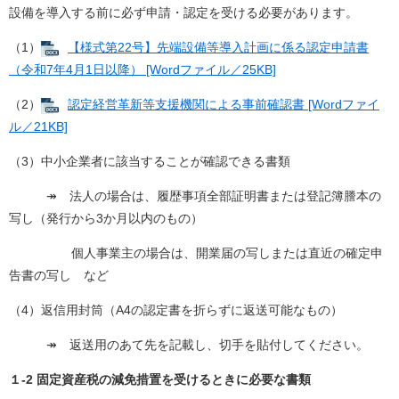
設備を導入する前に必ず申請・認定を受ける必要があります。
（1）
【様式第22号】先端設備等導入計画に係る認定申請書
（令和7年4月1日以降） [Wordファイル／25KB]
（2）
認定経営革新等支援機関による事前確認書 [Wordファイ
ル／21KB]
（3）中小企業者に該当することが確認できる書類
↠ 法人の場合は、履歴事項全部証明書または登記簿謄本の
写し（発行から3か月以内のもの）
個人事業主の場合は、開業届の写しまたは直近の確定申
告書の写し など
（4）返信用封筒（A4の認定書を折らずに返送可能なもの）
↠ 返送用のあて先を記載し、切手を貼付してください。
１-2 固定資産税の減免措置を受けるときに必要な書類