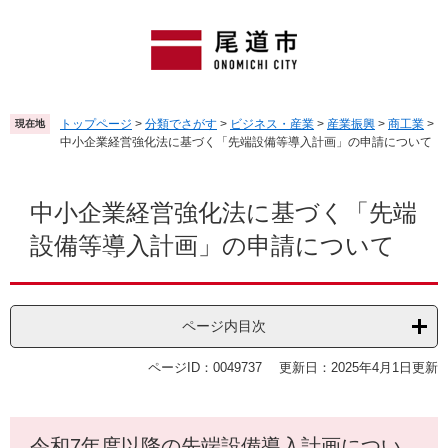
ペ
メ
ー
ニ
ジ
ュ
の
ー
先
を
頭
飛
トップページ
>
分類でさがす
>
ビジネス・産業
>
産業振興
>
商工業
>
現在地
で
ば
中小企業経営強化法に基づく「先端設備等導入計画」の申請について
す
し
。
て
本
本
文
中小企業経営強化法に基づく「先端
文
設備等導入計画」の申請について
へ
ページ内目次
ページID：0049737
更新日：2025年4月1日更新
令和7年度以降の先端設備導入計画につい