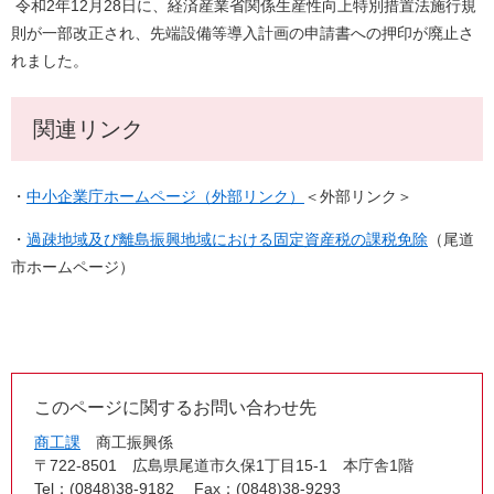
令和2年12月28日に、経済産業省関係生産性向上特別措置法施行規
則が一部改正され、先端設備等導入計画の申請書への押印が廃止さ
れました。
関連リンク
・
中小企業庁ホームページ（外部リンク）
＜外部リンク＞
・
過疎地域及び離島振興地域における固定資産税の課税免除
（尾道
市ホームページ）
このページに関するお問い合わせ先
商工課
商工振興係
〒722-8501
広島県尾道市久保1丁目15-1 本庁舎1階
Tel：(0848)38-9182
Fax：(0848)38-9293