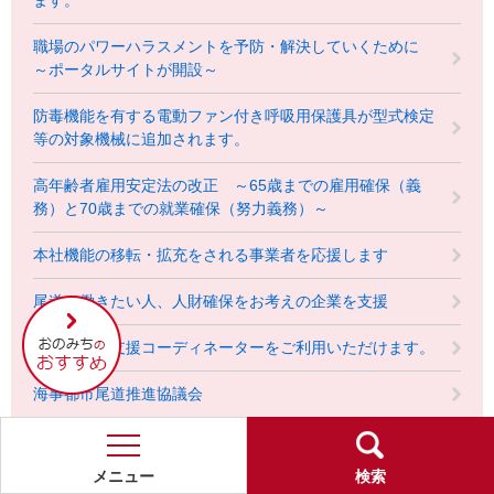
ます。
職場のパワーハラスメントを予防・解決していくために
～ポータルサイトが開設～
防毒機能を有する電動ファン付き呼吸用保護具が型式検定
等の対象機械に追加されます。
高年齢者雇用安定法の改正 ～65歳までの雇用確保（義
務）と70歳までの就業確保（努力義務）～
本社機能の移転・拡充をされる事業者を応援します
尾道で働きたい人、人財確保をお考えの企業を支援
尾
道
びんご産業支援コーディネーターをご利用いただけます。
市
の
海事都市尾道推進協議会
お
す
す
各種申請・届出・電子申請
め
メニュー
検索