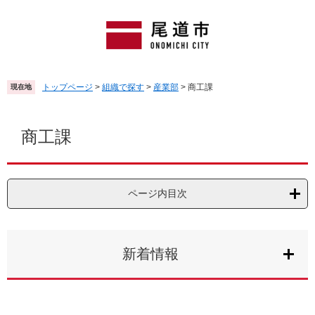
ペ
メ
ー
ニ
ジ
ュ
の
ー
先
を
頭
飛
トップページ
>
組織で探す
>
産業部
>
商工課
現在地
で
ば
す
し
本
。
て
文
商工課
本
文
へ
ページ内目次
新着情報