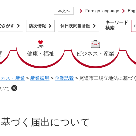
Foreign language
Engl
本文へ
キーワード
でさがす
防災情報
休日夜間当番医
検索
育
健康・福祉
ビジネス・産業
ジネス・産業
>
産業振興
>
企業誘致
>
尾道市工場立地法に基づ
いて
に基づく届出について