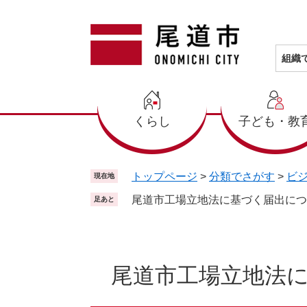
ペ
メ
ー
ニ
ジ
ュ
の
ー
組織
先
を
頭
飛
で
ば
くらし
子ども・教
す
し
。
て
本
文
トップページ
>
分類でさがす
>
ビ
現在地
へ
尾道市工場立地法に基づく届出につ
足あと
本
文
尾道市工場立地法