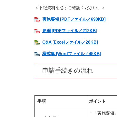
＜下記資料を必ずご確認ください。＞
実施要領 [PDFファイル／698KB]
要綱 [PDFファイル／212KB]
Q&A [Excelファイル／26KB]
様式集 [Wordファイル／45KB]
申請手続きの流れ
手順
ポイント
・「実施要領