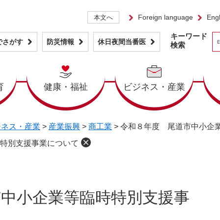
Foreign language
Engl
本文へ
キーワード
でさがす
防災情報
休日夜間当番医
検索
育
健康・福祉
ビジネス・産業
ジネス・産業
>
産業振興
>
商工業
>
令和８年度 尾道市中小企
特別支援事業について
市中小企業等臨時特別支援事