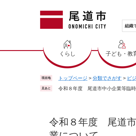
ペ
メ
ー
ニ
ジ
ュ
の
ー
組織
先
を
頭
飛
で
ば
くらし
子ども・教
す
し
。
て
本
文
トップページ
>
分類でさがす
>
ビ
現在地
へ
令和８年度 尾道市中小企業等臨時
足あと
本
文
令和８年度 尾道
業について