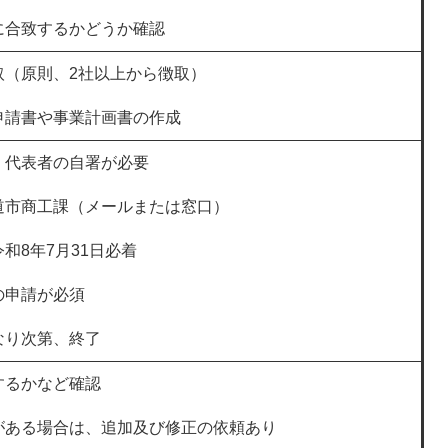
に合致するかどうか確認
取（原則、2社以上から徴取）
申請書や事業計画書の作成
、代表者の自署が必要
道市商工課（メールまたは窓口）
和8年7月31日必着
の申請が必須
なり次第、終了
するかなど確認
がある場合は、追加及び修正の依頼あり