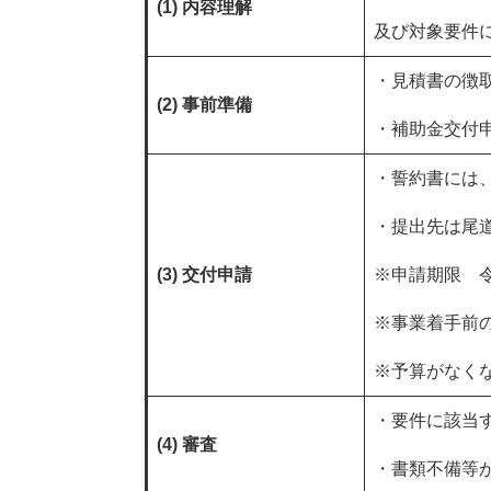
(1) 内容理解
及び対象要件
・見積書の徴
(2) 事前準備
・補助金交付
・誓約書には
・提出先は尾
(3) 交付申請
※申請期限 令
※事業着手前
※予算がなく
・要件に該当
(4) 審査
・書類不備等