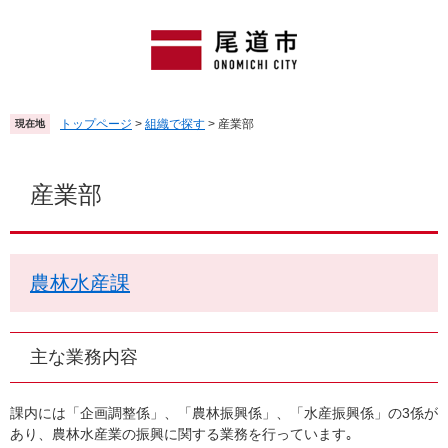
ペ
メ
ー
ニ
ジ
ュ
の
ー
先
を
頭
飛
トップページ
>
組織で探す
>
産業部
現在地
で
ば
す
し
本
。
て
文
産業部
本
文
へ
農林水産課
主な業務内容
課内には「企画調整係」、「農林振興係」、「水産振興係」の3係が
あり、農林水産業の振興に関する業務を行っています｡