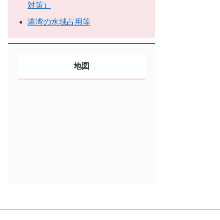
対策）
港湾の水域占用等
地図