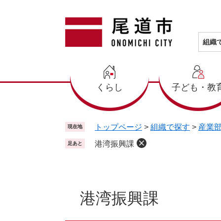
ペ
メ
ー
ニ
ジ
ュ
の
ー
組織
先
を
頭
飛
で
ば
くらし
子ども・教
す
し
。
て
本
文
トップページ
>
組織で探す
>
産業
現在地
へ
港湾振興課
足あと
本
文
港湾振興課