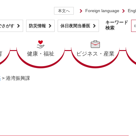
Foreign language
Engl
本文へ
キーワード
でさがす
防災情報
休日夜間当番医
検索
育
健康・福祉
ビジネス・産業
部
>
港湾振興課