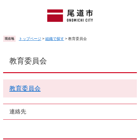
ペ
メ
ー
ニ
ジ
ュ
の
ー
先
を
頭
飛
トップページ
>
組織で探す
>
教育委員会
現在地
で
ば
す
し
本
。
て
文
教育委員会
本
文
へ
教育委員会
連絡先