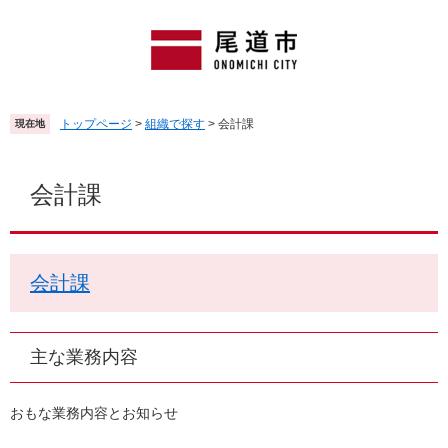
ペ
メ
ー
ニ
ジ
ュ
の
ー
先
を
頭
飛
トップページ
>
組織で探す
>
会計課
現在地
で
ば
す
し
本
。
て
文
会計課
本
文
へ
会計課
主な業務内容
おもな業務内容とお知らせ