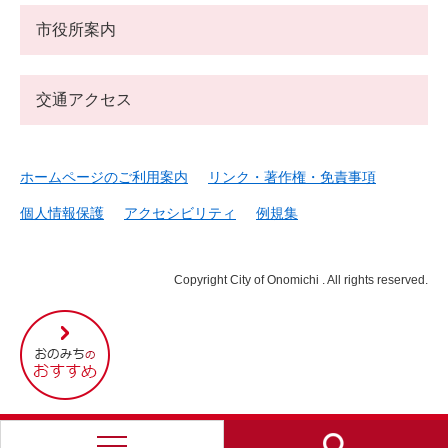
市役所案内
交通アクセス
ホームページのご利用案内
リンク・著作権・免責事項
個人情報保護
アクセシビリティ
例規集
Copyright City of Onomichi . All rights reserved.
尾
道
市
の
お
す
す